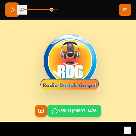
+55(11)96807-1476