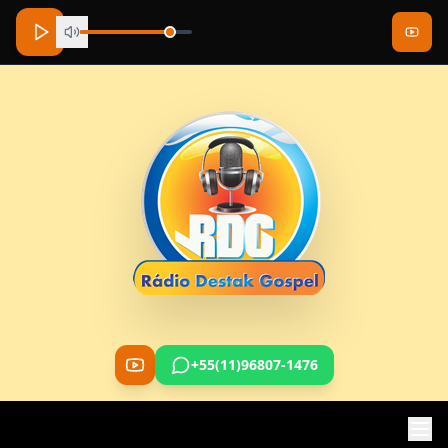
+55(11)96807-1476